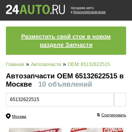
продажа авто
в
Красноярском крае
Разместить свой сток в новом
разделе Запчасти
»
»
Главная
Автозапчасти
OEM: 65132622515
Автозапчасти ОЕМ 65132622515 в
Москве
10 объявлений
🔍
⇅
Сортировать
Москва