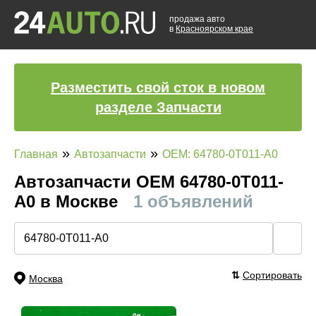
продажа авто
в
Красноярском крае
Разместить свой сток в новом
разделе Запчасти
»
»
Главная
Автозапчасти
OEM: 64780-0T011-A0
Автозапчасти ОЕМ 64780-0T011-
A0 в Москве
1 объявлений
🔍
⇅
Сортировать
Москва