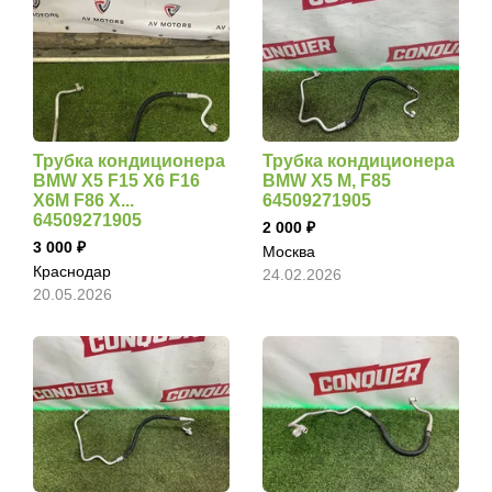
Трубка кондиционера
Трубка кондиционера
BMW X5 F15 X6 F16
BMW X5 M, F85
X6M F86 X...
64509271905
64509271905
2 000
3 000
Москва
Краснодар
24.02.2026
20.05.2026