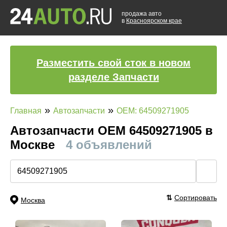
продажа авто
в
Красноярском крае
Разместить свой сток в новом
разделе Запчасти
»
»
Главная
Автозапчасти
OEM: 64509271905
Автозапчасти ОЕМ 64509271905 в
Москве
4 объявлений
🔍
⇅
Сортировать
Москва