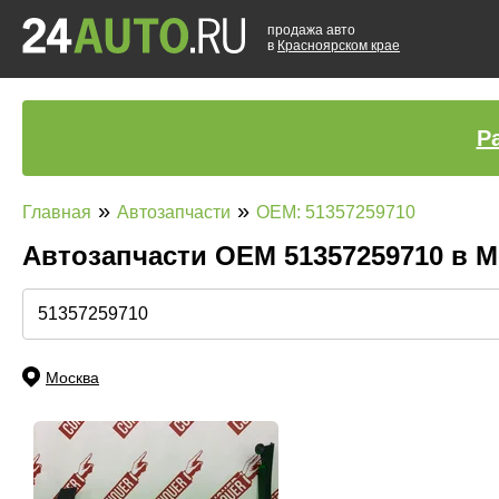
продажа авто
в
Красноярском крае
Р
»
»
Главная
Автозапчасти
OEM: 51357259710
Автозапчасти ОЕМ 51357259710 в 
Москва