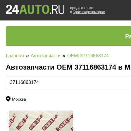
продажа авто
в
Красноярском крае
Р
»
»
Главная
Автозапчасти
OEM: 37116863174
Автозапчасти ОЕМ 37116863174 в 
Москва