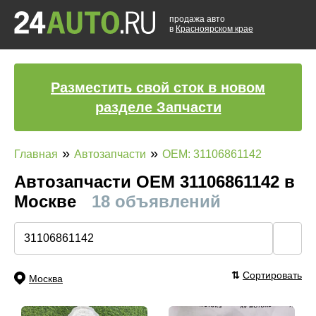
продажа авто
в
Красноярском крае
Разместить свой сток в новом
разделе Запчасти
»
»
Главная
Автозапчасти
OEM: 31106861142
Автозапчасти ОЕМ 31106861142 в
Москве
18 объявлений
🔍
⇅
Сортировать
Москва