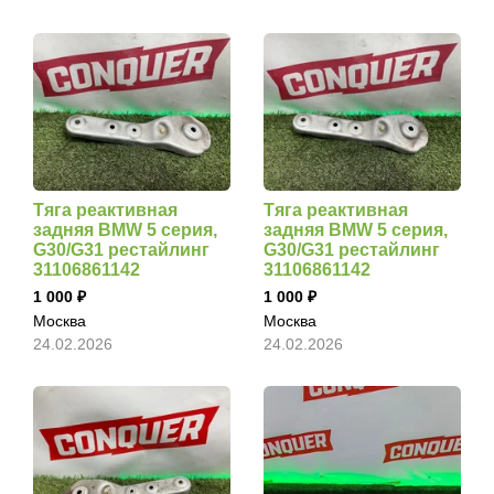
Тяга реактивная
Тяга реактивная
задняя BMW 5 серия,
задняя BMW 5 серия,
G30/G31 рестайлинг
G30/G31 рестайлинг
31106861142
31106861142
1 000
1 000
Москва
Москва
24.02.2026
24.02.2026