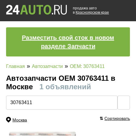
продажа авто
в
Красноярском крае
Разместить свой сток в новом
разделе Запчасти
»
»
Главная
Автозапчасти
OEM: 30763411
Автозапчасти ОЕМ 30763411 в
Москве
1 объявлений
🔍
⇅
Сортировать
Москва