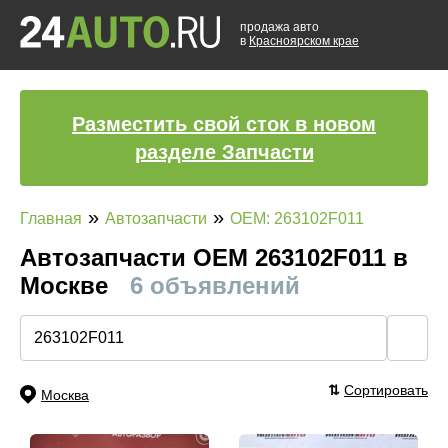
продажа авто
в
Красноярском крае
Разместить свой сток в новом
разделе Запчасти
»
»
Главная
Автозапчасти
OEM: 263102F011
Автозапчасти ОЕМ 263102F011 в
Москве
6 объявлений
🔍
⇅
Сортировать
Москва