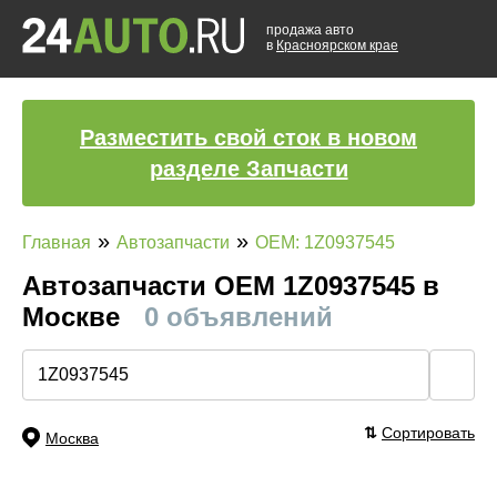
продажа авто
в
Красноярском крае
Разместить свой сток в новом
разделе Запчасти
»
»
Главная
Автозапчасти
OEM: 1Z0937545
Автозапчасти ОЕМ 1Z0937545 в
Москве
0 объявлений
🔍
⇅
Сортировать
Москва