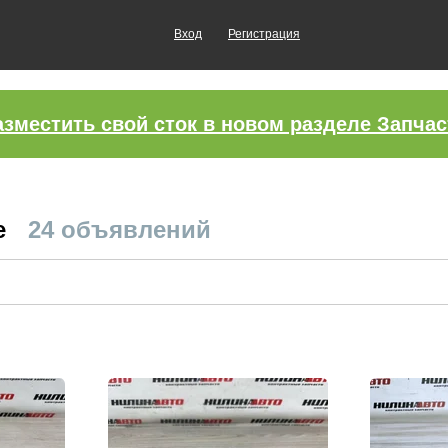
Вход
Регистрация
азместить свой сток в новом разделе Запчас
е
24 объявлений