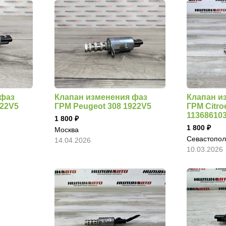
 фаз
Клапан изменения фаз
Клапан и
922V5
ГРМ Peugeot 308 1922V5
ГРМ Citro
11368610
1 800
1 800
Москва
Севастопол
14.04.2026
10.03.2026