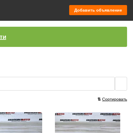
Добавить объявление
ти
🔍
⇅
Сортировать