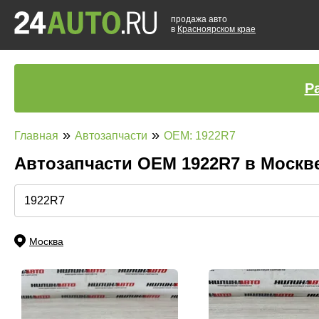
продажа авто
в
Красноярском крае
Р
»
»
Главная
Автозапчасти
OEM: 1922R7
Автозапчасти ОЕМ 1922R7 в Москв
Москва