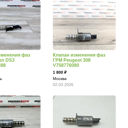
зменения фаз
Клапан изменения фаз
en DS3
ГРМ Peugeot 308
388
V758776080
1 800
ь
Москва
02.03.2026