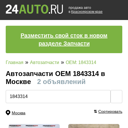
продажа авто
в
Красноярском крае
Разместить свой сток в новом
разделе Запчасти
»
»
Главная
Автозапчасти
OEM: 1843314
Автозапчасти ОЕМ 1843314 в
Москве
2 объявлений
🔍
⇅
Сортировать
Москва