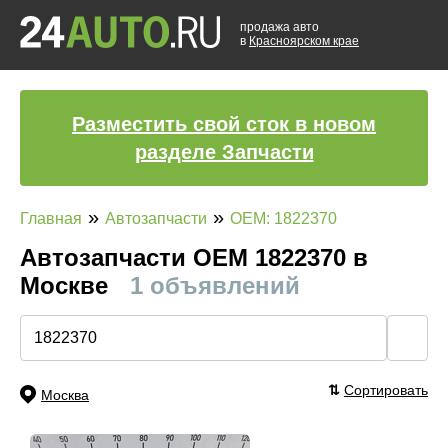
продажа авто
в
Красноярском крае
Разместить свой сток в новом
разделе Запчасти
»
»
Главная
Автозапчасти
OEM: 1822370
Автозапчасти ОЕМ 1822370 в
Москве
1 объявлений
🔍
⇅
Сортировать
Москва