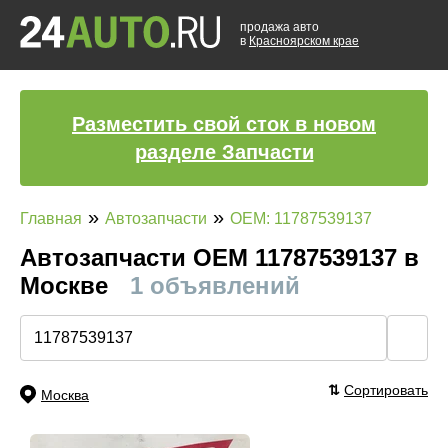
продажа авто
в
Красноярском крае
Разместить свой сток в новом
разделе Запчасти
»
»
Главная
Автозапчасти
OEM: 11787539137
Автозапчасти ОЕМ 11787539137 в
Москве
1 объявлений
🔍
⇅
Сортировать
Москва