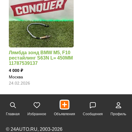
Лямбда зонд BMW M5, F10
рестайлинг S63N L= 450MM
11787539137
4 000
Москва
24.02.2026
Главная
Избранное
Объявления
Сообщения
Профиль
© 24AUTO.RU, 2003-2026