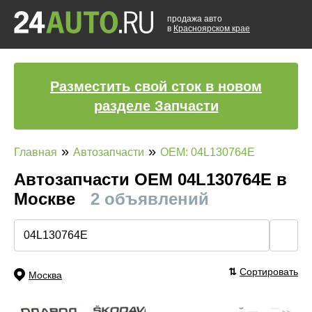
продажа авто
в
Красноярском крае
Разместить свой сток в новом
разделе Запчасти
»
»
Главная
Автозапчасти
OEM: 04L130764E
Автозапчасти ОЕМ 04L130764E в
Москве
2 объявлений
🔍
⇅
Сортировать
Москва