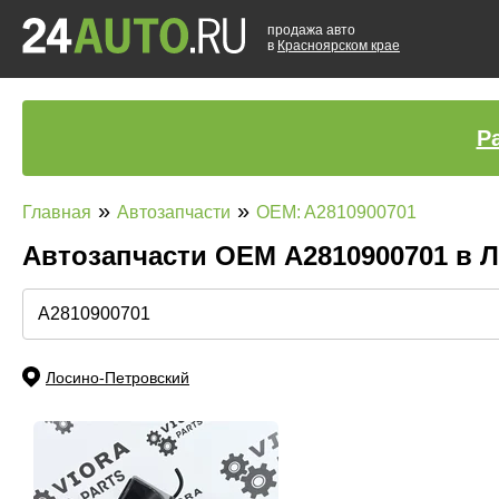
продажа авто
в
Красноярском крае
Р
»
»
Главная
Автозапчасти
OEM: A2810900701
Автозапчасти ОЕМ A2810900701 в 
Лосино-Петровский