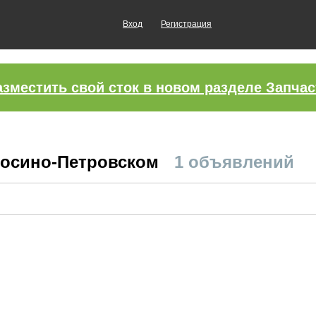
Вход
Регистрация
азместить свой сток в новом разделе Запчас
Лосино-Петровском
1 объявлений