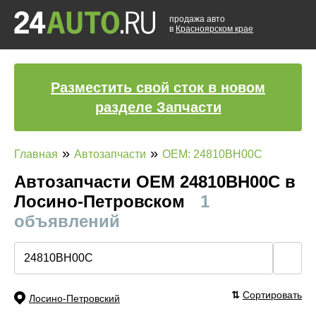
продажа авто
в
Красноярском крае
Разместить свой сток в новом
разделе Запчасти
»
»
Главная
Автозапчасти
OEM: 24810BH00C
Автозапчасти ОЕМ 24810BH00C в
Лосино-Петровском
1
объявлений
🔍
⇅
Сортировать
Лосино-Петровский