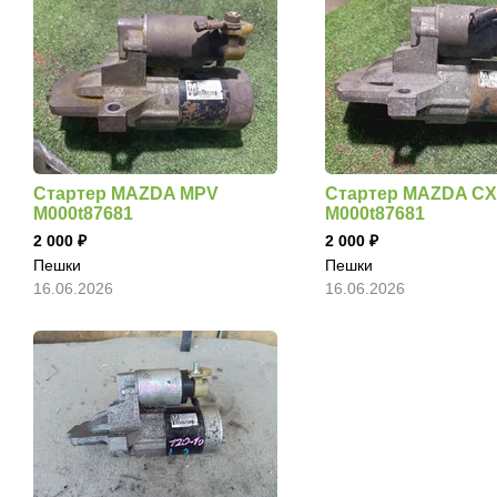
Стартер MAZDA MPV
Стартер MAZDA CX
M000t87681
M000t87681
2 000
2 000
Пешки
Пешки
16.06.2026
16.06.2026