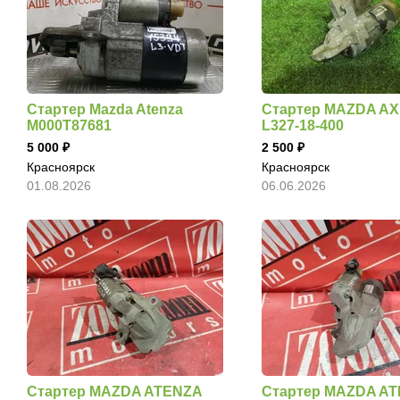
Стартер Mazda Atenza
Стартер MAZDA A
M000T87681
L327-18-400
5 000
2 500
Красноярск
Красноярск
01.08.2026
06.06.2026
Стартер MAZDA ATENZA
Стартер MAZDA A