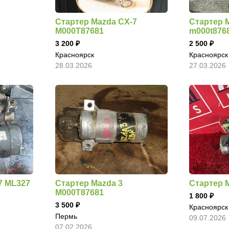
Стартер Mazda CX-7
Стартер 
M000T87681
m000t876
3 200
2 500
Красноярск
Красноярск
28.03.2026
27.03.2026
7 ML327
Стартер Mazda 3
Стартер
M000T87681
1 800
3 500
Красноярск
Пермь
09.07.2026
07.02.2026