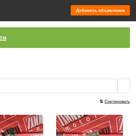
Добавить объявление
ти
🔍
⇅
Сортировать