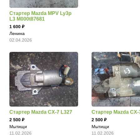
Стартер Mazda MPV Ly3p
L3 M000t87681
1 600
Ленина
02.04.2026
Стартер Mazda CX-7 L327
Стартер Mazda CX-
2 500
2 500
Мытищи
Мытищи
11.02.2026
11.02.2026