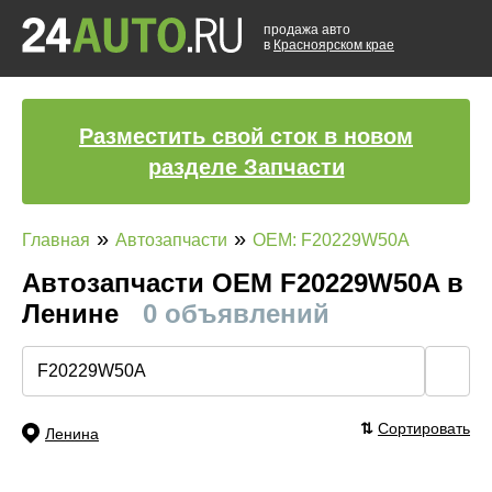
продажа авто
в
Красноярском крае
Разместить свой сток в новом
разделе Запчасти
»
»
Главная
Автозапчасти
OEM: F20229W50A
Автозапчасти ОЕМ F20229W50A в
Ленине
0 объявлений
🔍
⇅
Сортировать
Ленина