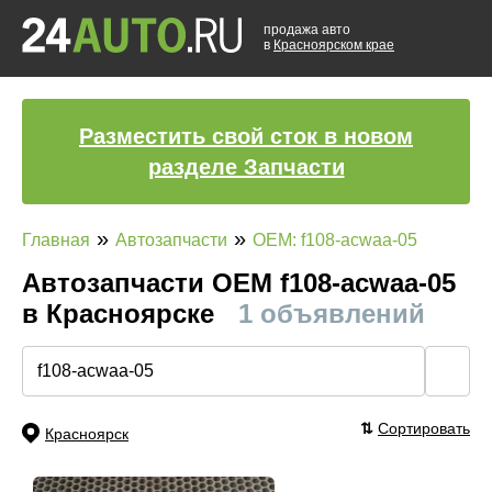
продажа авто
в
Красноярском крае
Разместить свой сток в новом
разделе Запчасти
»
»
Главная
Автозапчасти
OEM: f108-acwaa-05
Автозапчасти ОЕМ f108-acwaa-05
в Красноярске
1 объявлений
🔍
⇅
Сортировать
Красноярск