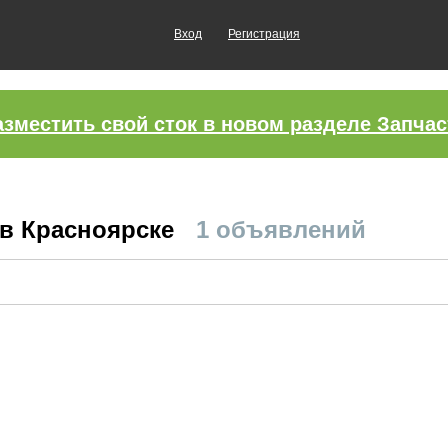
Вход
Регистрация
азместить свой сток в новом разделе Запчас
 в Красноярске
1 объявлений