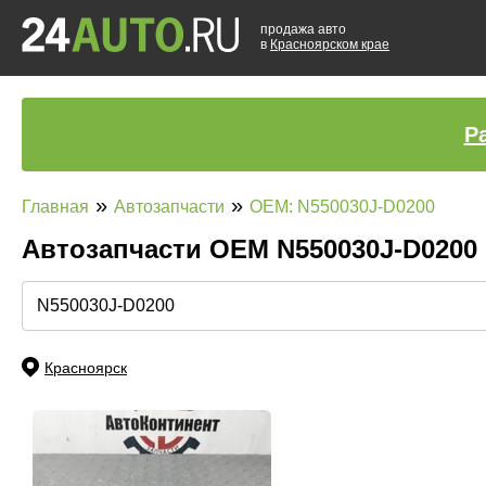
продажа авто
в
Красноярском крае
Р
»
»
Главная
Автозапчасти
OEM: N550030J-D0200
Автозапчасти ОЕМ N550030J-D0200
Красноярск