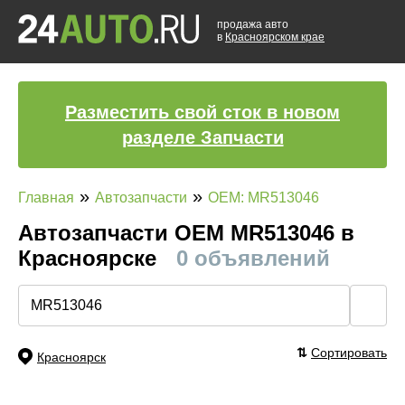
продажа авто
в
Красноярском крае
Разместить свой сток в новом
разделе Запчасти
»
»
Главная
Автозапчасти
OEM: MR513046
Автозапчасти ОЕМ MR513046 в
Красноярске
0 объявлений
🔍
⇅
Сортировать
Красноярск