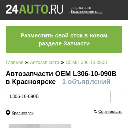
продажа авто
в
Красноярском крае
Разместить свой сток в новом
разделе Запчасти
»
»
Главная
Автозапчасти
OEM: L306-10-090B
Автозапчасти ОЕМ L306-10-090B
в Красноярске
1 объявлений
🔍
⇅
Сортировать
Красноярск