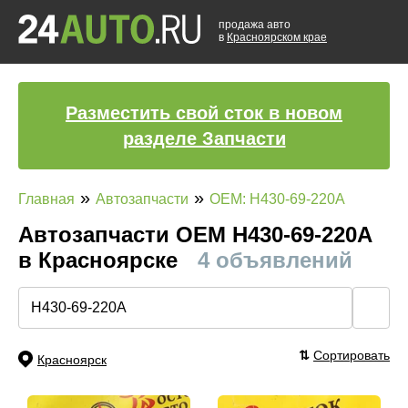
продажа авто
в
Красноярском крае
Разместить свой сток в новом
разделе Запчасти
»
»
Главная
Автозапчасти
OEM: H430-69-220A
Автозапчасти ОЕМ H430-69-220A
в Красноярске
4 объявлений
🔍
⇅
Сортировать
Красноярск