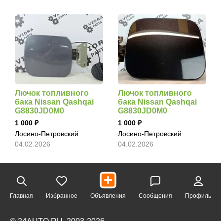
Лючок топливного
Лючок топливного
бака Nissan Qashqai
бака Nissan Qashqai
G8830JD0M0
G8830JD0M0
1 000
1 000
Лосино-Петровский
Лосино-Петровский
04.02.2026
04.02.2026
Главная
Избранное
Объявления
Сообщения
Профиль