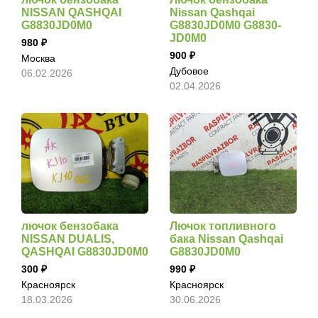
NISSAN QASHQAI
Nissan Qashqai
G8830JD0M0
G8830JD0M0 G8830-
JD0M0
980
900
Москва
Дубовое
06.02.2026
02.04.2026
лючок бензобака
Лючок топливного
NISSAN DUALIS,
бака Nissan Qashqai
QASHQAI G8830JD0M0
G8830JD0M0
300
990
Красноярск
Красноярск
18.03.2026
30.06.2026