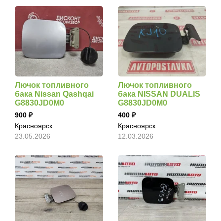
Лючок топливного
Лючок топливного
бака Nissan Qashqai
бака NISSAN DUALIS
G8830JD0M0
G8830JD0M0
900
400
Красноярск
Красноярск
23.05.2026
12.03.2026