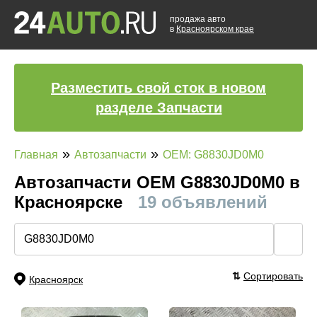
продажа авто
в
Красноярском крае
Разместить свой сток в новом
разделе Запчасти
»
»
Главная
Автозапчасти
OEM: G8830JD0M0
Автозапчасти ОЕМ G8830JD0M0 в
Красноярске
19 объявлений
🔍
⇅
Сортировать
Красноярск