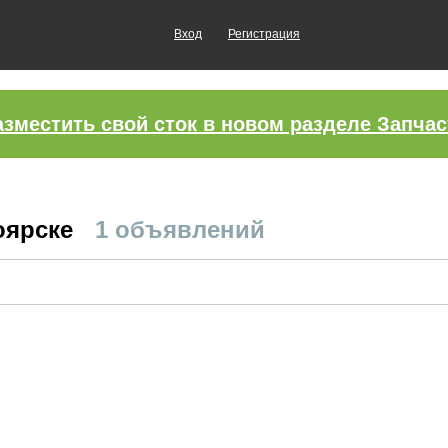
Вход
Регистрация
азместить свой сток в новом разделе Запчас
оярске
1 объявлений