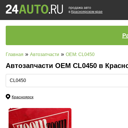
продажа авто
в
Красноярском крае
Р
»
»
Главная
Автозапчасти
OEM: CL0450
Автозапчасти ОЕМ CL0450 в Красн
Красноярск