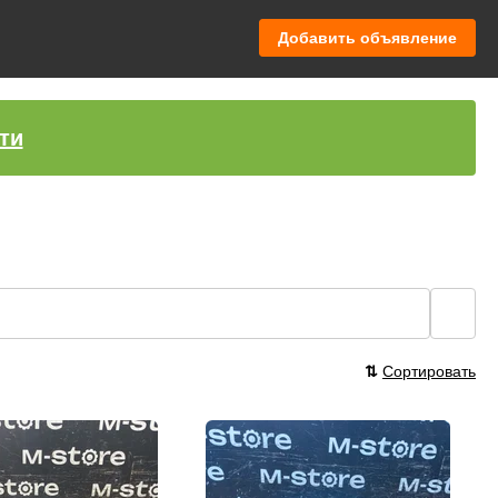
Добавить объявление
ти
🔍
⇅
Сортировать