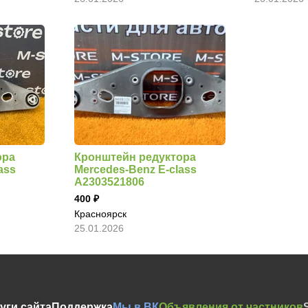
ора
Кронштейн редуктора
ass
Mercedes-Benz E-class
A2303521806
400
Красноярск
25.01.2026
уги сайта
Поддержка
Мы в ВК
Объявления от частников