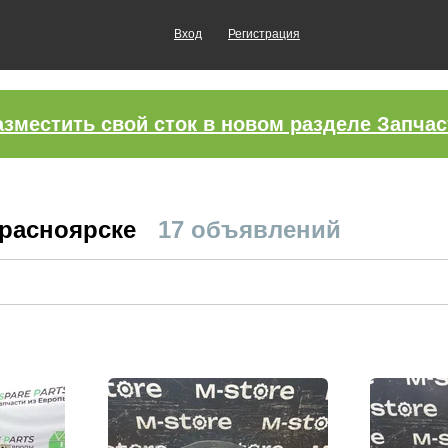
Вход
Регистрация
азместить свой сток в новом разделе Запчас
Красноярске
17 объявлений