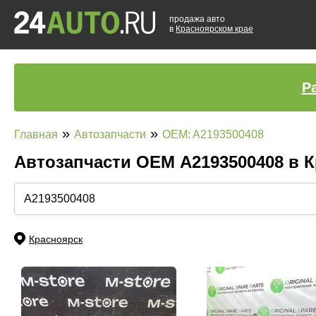
продажа авто
в
Красноярском крае
Р
»
»
Главная
Автозапчасти
OEM: A2193500408
Автозапчасти ОЕМ A2193500408 в 
Красноярск