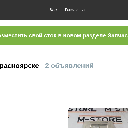
Вход
Регистрация
азместить свой сток в новом разделе Запчас
Красноярске
2 объявлений