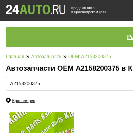
продажа авто
в
Красноярском крае
Р
»
»
Главная
Автозапчасти
OEM: A2158200375
Автозапчасти ОЕМ A2158200375 в 
Красноярск