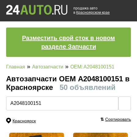
продажа авто
в
Красноярском крае
Разместить свой сток в новом
разделе Запчасти
»
»
Главная
Автозапчасти
OEM: A2048100151
Автозапчасти ОЕМ A2048100151 в
Красноярске
50 объявлений
🔍
⇅
Сортировать
Красноярск