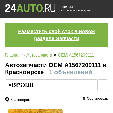
продажа авто
в
Красноярском крае
Разместить свой сток в новом
разделе Запчасти
»
»
Главная
Автозапчасти
OEM: A1567200111
Автозапчасти ОЕМ A1567200111 в
Красноярске
1 объявлений
🔍
⇅
Сортировать
Красноярск