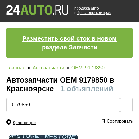
продажа авто
в
Красноярском крае
Разместить свой сток в новом
разделе Запчасти
»
»
Главная
Автозапчасти
OEM: 9179850
Автозапчасти ОЕМ 9179850 в
Красноярске
1 объявлений
🔍
⇅
Сортировать
Красноярск