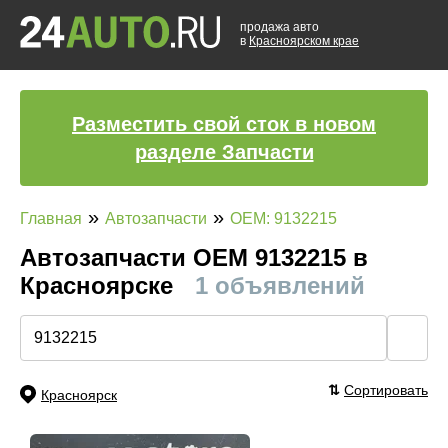
продажа авто
в
Красноярском крае
Разместить свой сток в новом
разделе Запчасти
»
»
Главная
Автозапчасти
OEM: 9132215
Автозапчасти ОЕМ 9132215 в
Красноярске
1 объявлений
🔍
⇅
Сортировать
Красноярск