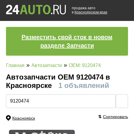
продажа авто
в
Красноярском крае
Разместить свой сток в новом
разделе Запчасти
»
»
Главная
Автозапчасти
OEM: 9120474
Автозапчасти ОЕМ 9120474 в
Красноярске
1 объявлений
🔍
⇅
Сортировать
Красноярск