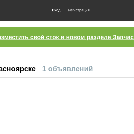
Вход
Регистрация
азместить свой сток в новом разделе Запчас
расноярске
1 объявлений