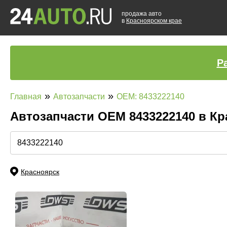
продажа авто
в
Красноярском крае
Р
»
»
Главная
Автозапчасти
OEM: 8433222140
Автозапчасти ОЕМ 8433222140 в К
Красноярск