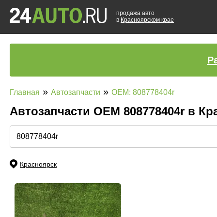
продажа авто
в
Красноярском крае
Р
»
»
Главная
Автозапчасти
OEM: 808778404r
Автозапчасти ОЕМ 808778404r в К
Красноярск