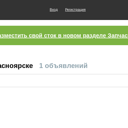
Вход
Регистрация
азместить свой сток в новом разделе Запчас
расноярске
1 объявлений