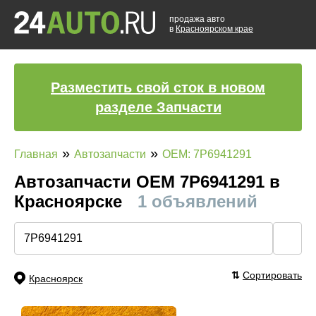
продажа авто
в
Красноярском крае
Разместить свой сток в новом
разделе Запчасти
»
»
Главная
Автозапчасти
OEM: 7P6941291
Автозапчасти ОЕМ 7P6941291 в
Красноярске
1 объявлений
🔍
⇅
Сортировать
Красноярск