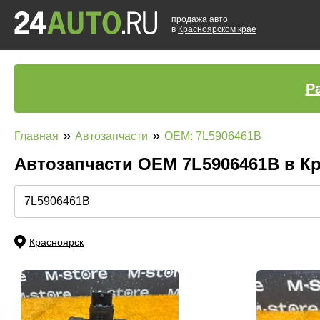
продажа авто
в
Красноярском крае
Р
»
»
Главная
Автозапчасти
OEM: 7L5906461B
Автозапчасти ОЕМ 7L5906461B в К
Красноярск