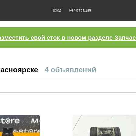
Вход
Регистрация
азместить свой сток в новом разделе Запчас
расноярске
4 объявлений