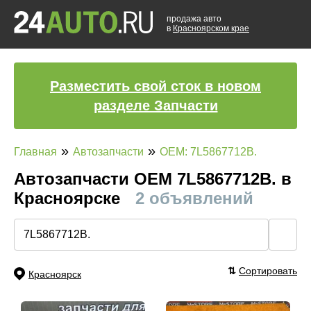
продажа авто
в
Красноярском крае
Разместить свой сток в новом
разделе Запчасти
»
»
Главная
Автозапчасти
OEM: 7L5867712B.
Автозапчасти ОЕМ 7L5867712B. в
Красноярске
2 объявлений
🔍
⇅
Сортировать
Красноярск