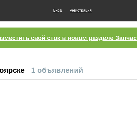
Вход
Регистрация
азместить свой сток в новом разделе Запчас
ноярске
1 объявлений