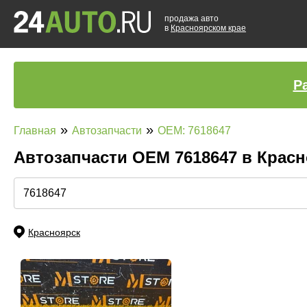
продажа авто
в
Красноярском крае
Р
»
»
Главная
Автозапчасти
OEM: 7618647
Автозапчасти ОЕМ 7618647 в Крас
Красноярск