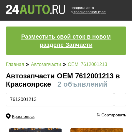
продажа авто
в
Красноярском крае
Разместить свой сток в новом
разделе Запчасти
»
»
Главная
Автозапчасти
OEM: 7612001213
Автозапчасти ОЕМ 7612001213 в
Красноярске
2 объявлений
🔍
⇅
Сортировать
Красноярск