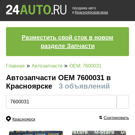
продажа авто
в
Красноярском крае
Разместить свой сток в новом
разделе Запчасти
»
»
Главная
Автозапчасти
OEM: 7600031
Автозапчасти ОЕМ 7600031 в
Красноярске
3 объявлений
🔍
⇅
Сортировать
Красноярск