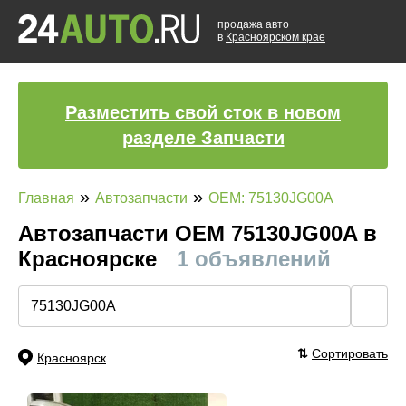
продажа авто
в
Красноярском крае
Разместить свой сток в новом
разделе Запчасти
»
»
Главная
Автозапчасти
OEM: 75130JG00A
Автозапчасти ОЕМ 75130JG00A в
Красноярске
1 объявлений
🔍
⇅
Сортировать
Красноярск