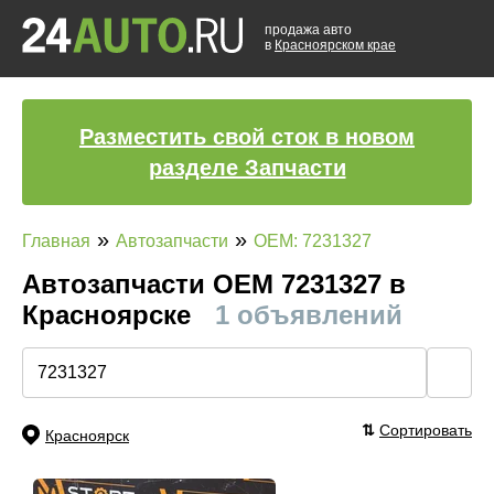
продажа авто
в
Красноярском крае
Разместить свой сток в новом
разделе Запчасти
»
»
Главная
Автозапчасти
OEM: 7231327
Автозапчасти ОЕМ 7231327 в
Красноярске
1 объявлений
🔍
⇅
Сортировать
Красноярск