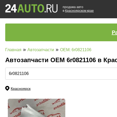
продажа авто
в
Красноярском крае
Р
»
»
Главная
Автозапчасти
OEM: 6r0821106
Автозапчасти ОЕМ 6r0821106 в Кр
Красноярск