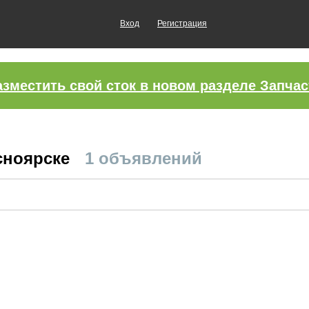
Вход
Регистрация
азместить свой сток в новом разделе Запчас
асноярске
1 объявлений