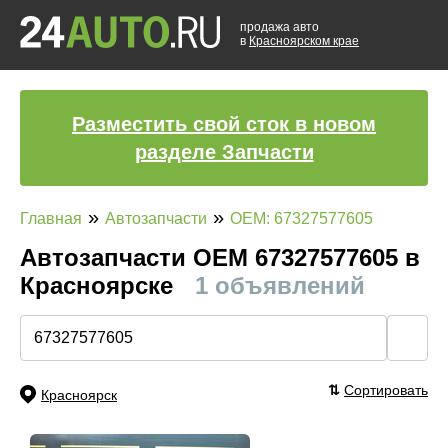
продажа авто
в
Красноярском крае
Разместить свой сток в новом
разделе Запчасти
»
»
Главная
Автозапчасти
OEM: 67327577605
Автозапчасти ОЕМ 67327577605 в
Красноярске
1 объявлений
🔍
⇅
Сортировать
Красноярск