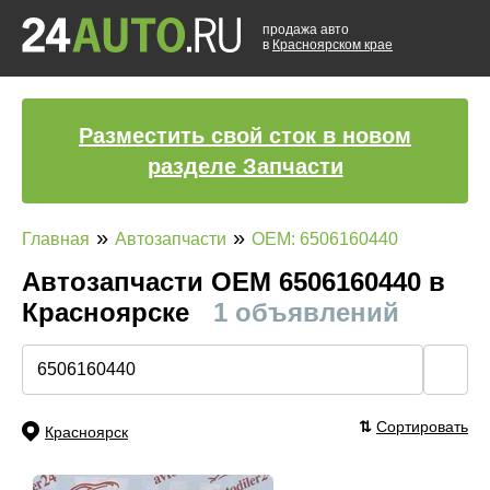
продажа авто
в
Красноярском крае
Разместить свой сток в новом
разделе Запчасти
»
»
Главная
Автозапчасти
OEM: 6506160440
Автозапчасти ОЕМ 6506160440 в
Красноярске
1 объявлений
🔍
⇅
Сортировать
Красноярск