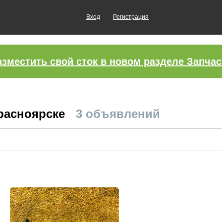
Вход
Регистрация
азместить свой сток в новом разделе Запчас
Красноярске
3 объявлений