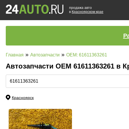
продажа авто
в
Красноярском крае
Р
»
»
Главная
Автозапчасти
OEM: 61611363261
Автозапчасти ОЕМ 61611363261 в 
Красноярск