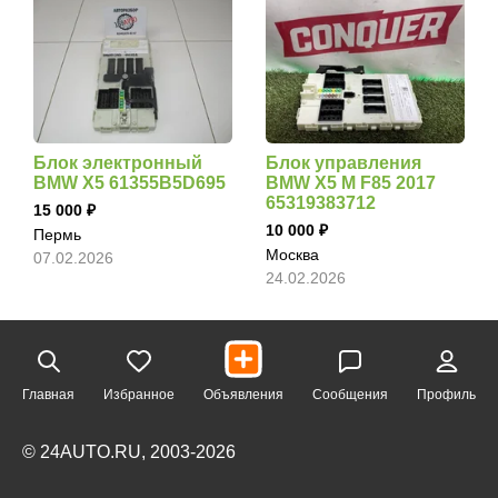
Блок электронный
Блок управления
BMW X5 61355B5D695
BMW X5 M F85 2017
65319383712
15 000
10 000
Пермь
Москва
07.02.2026
24.02.2026
Главная
Избранное
Объявления
Сообщения
Профиль
© 24AUTO.RU, 2003-2026