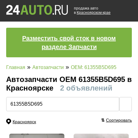
продажа авто
в
Красноярском крае
Разместить свой сток в новом
разделе Запчасти
»
»
Главная
Автозапчасти
OEM: 61355B5D695
Автозапчасти ОЕМ 61355B5D695 в
Красноярске
2 объявлений
🔍
⇅
Сортировать
Красноярск