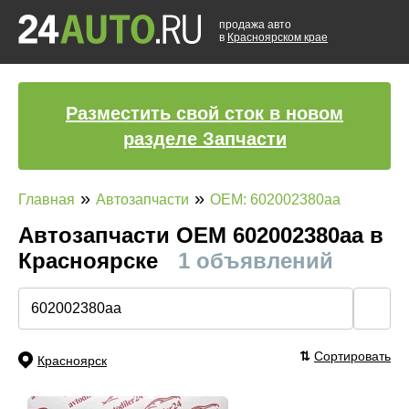
продажа авто
в
Красноярском крае
Разместить свой сток в новом
разделе Запчасти
»
»
Главная
Автозапчасти
OEM: 602002380aa
Автозапчасти ОЕМ 602002380aa в
Красноярске
1 объявлений
🔍
⇅
Сортировать
Красноярск