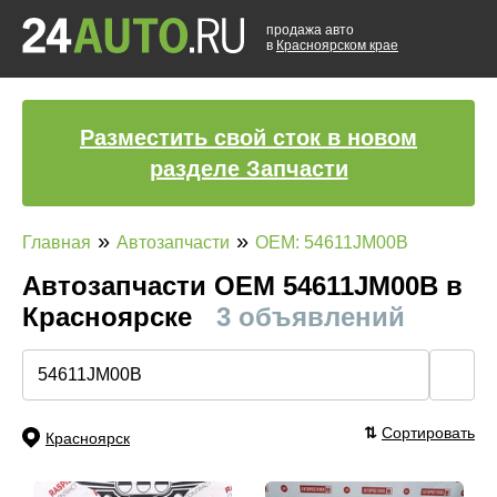
продажа авто
в
Красноярском крае
Разместить свой сток в новом
разделе Запчасти
»
»
Главная
Автозапчасти
OEM: 54611JM00B
Автозапчасти ОЕМ 54611JM00B в
Красноярске
3 объявлений
🔍
⇅
Сортировать
Красноярск