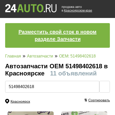
продажа авто
в
Красноярском крае
Разместить свой сток в новом
разделе Запчасти
»
»
Главная
Автозапчасти
OEM: 51498402618
Автозапчасти ОЕМ 51498402618 в
Красноярске
11 объявлений
🔍
⇅
Сортировать
Красноярск